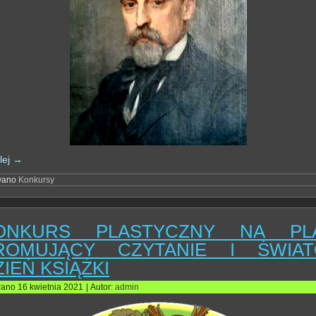
lej
→
wano
Konkursy
ONKURS PLASTYCZNY NA PL
ROMUJĄCY CZYTANIE I ŚWIA
ZIEŃ KSIĄŻKI
wano
16 kwietnia 2021
|
Autor:
admin