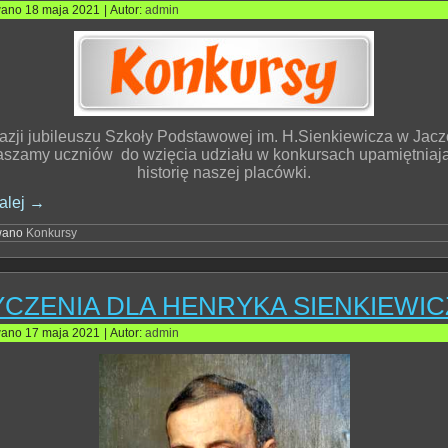
wano
18 maja 2021
|
Autor:
admin
azji jubileuszu Szkoły Podstawowej im. H.Sienkiewicza w Jac
aszamy uczniów do wzięcia udziału w konkursach upamiętniaj
historię naszej placówki.
alej
→
wano
Konkursy
YCZENIA DLA HENRYKA SIENKIEWIC
wano
17 maja 2021
|
Autor:
admin