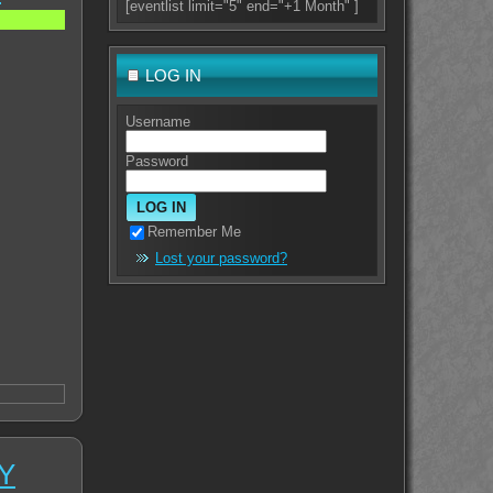
[eventlist limit="5" end="+1 Month" ]
LOG IN
Username
Password
Remember Me
Lost your password?
Y