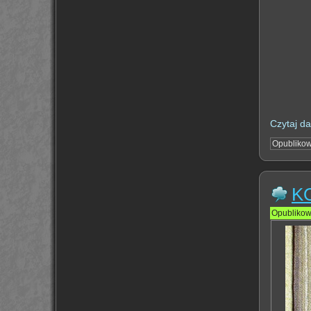
Czytaj da
Opubliko
K
Opubliko