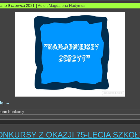
wano
9 czerwca 2021
|
Autor:
Magdalena Nadymus
lej
→
wano
Konkursy
ONKURSY Z OKAZJI 75-LECIA SZKOŁ