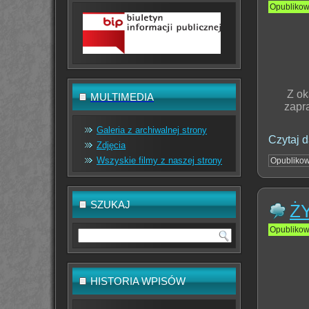
Opubliko
Z ok
MULTIMEDIA
zapr
Galeria z archiwalnej strony
Czytaj d
Zdjęcia
Wszyskie filmy z naszej strony
Opubliko
SZUKAJ
Ż
Opubliko
HISTORIA WPISÓW