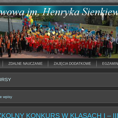
ZDALNE NAUCZANIE
ZAJĘCIA DODATKOWE
EGZAMI
URSY
e wpisy
ZKOLNY KONKURS W KLASACH I – II