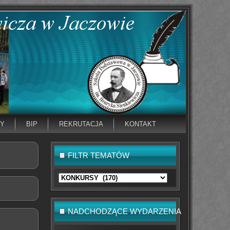
NY
BIP
REKRUTACJA
KONTAKT
FILTR TEMATÓW
Filtr
tematów
NADCHODZĄCE WYDARZENIA
I