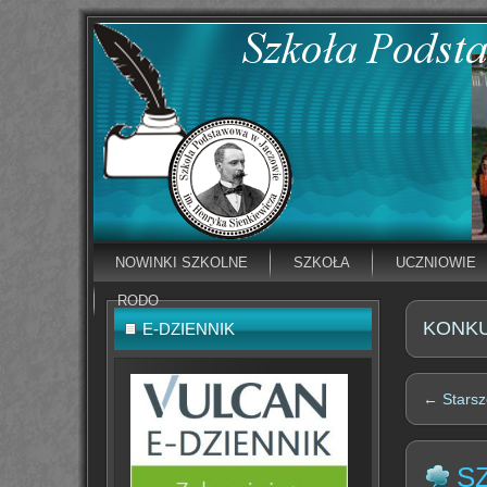
NOWINKI SZKOLNE
SZKOŁA
UCZNIOWIE
RODO
KONK
E-DZIENNIK
←
Starsz
S