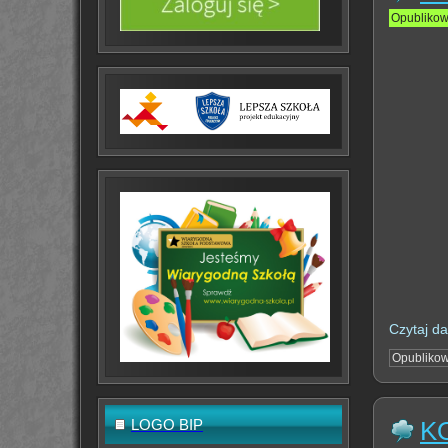
Opubliko
Czytaj da
Opubliko
K
LOGO BIP