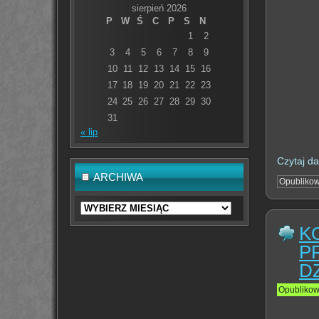
sierpień 2026
P
W
Ś
C
P
S
N
1
2
3
4
5
6
7
8
9
10
11
12
13
14
15
16
17
18
19
20
21
22
23
24
25
26
27
28
29
30
31
« lip
Czytaj da
ARCHIWA
Opubliko
Archiwa
K
P
D
Opubliko