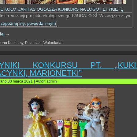
E KOŁO CARITAS OGŁASZA KONKURS NA LOGO I ETYKIETĘ
efekt realizacji projektu ekologicznego LAUDATO SÌ. W związku z tym
 zapoznaj się, powiedz innym
lej
→
wano
Konkursy
,
Pozostałe
,
Wolontariat
YNIKI KONKURSU PT. „KUKIE
ACYNKI, MARIONETKI”
wano
30 marca 2021
|
Autor:
admin