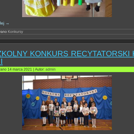
lej
→
wano
Konkursy
ZKOLNY KONKURS RECYTATORSKI 
II
wano
14 marca 2021
|
Autor:
admin