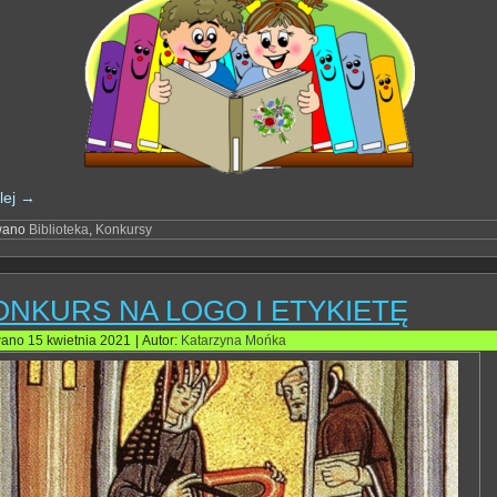
lej
→
wano
Biblioteka
,
Konkursy
ONKURS NA LOGO I ETYKIETĘ
wano
15 kwietnia 2021
|
Autor:
Katarzyna Mońka