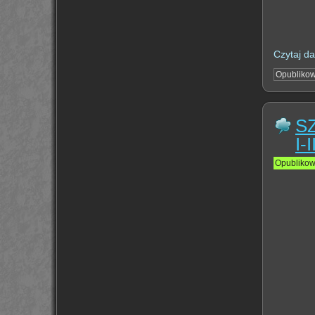
Czytaj da
Opubliko
S
I-I
Opubliko