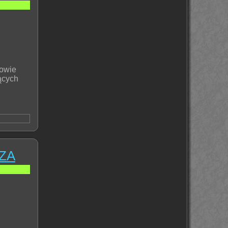
zowie
ących
ZA