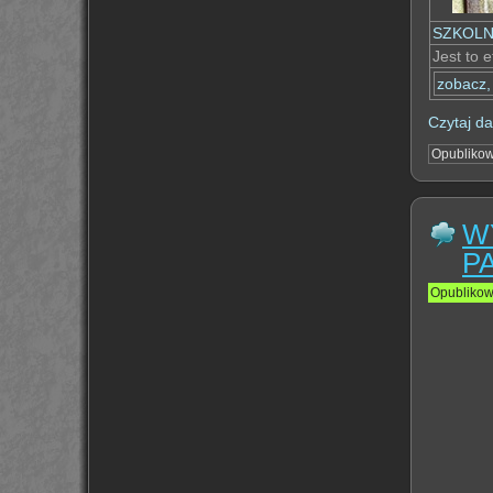
SZKOLN
Jest to 
zobacz,
Czytaj da
Opubliko
W
P
Opubliko