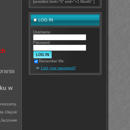
[eventlist limit="5" end="+1 Month" ]
LOG IN
Username
Password
ych
Remember Me
Lost your password?
brania
nku w
praszamy.
ta Olejnik
 Jaczowie