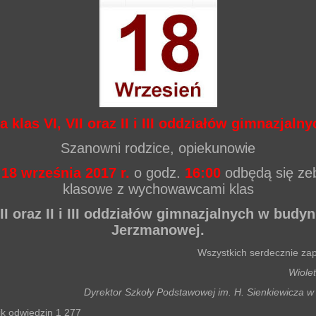
a klas VI, VII oraz II i III oddziałów gimnazjaln
Szanowni rodzice, opiekunowie
18 września 2017 r.
o godz.
16:00
odbędą się ze
klasowe z wychowawcami klas
VII oraz II i III oddziałów gimnazjalnych w budy
Jerzmanowej.
Wszystkich serdecznie za
Wiolet
Dyrektor Szkoły Podstawowej im. H. Sienkiewicza w
ik odwiedzin
1 277