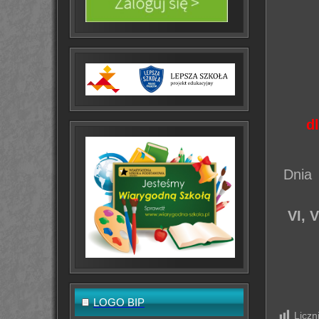
dl
Dnia
VI, 
LOGO BIP
Liczn