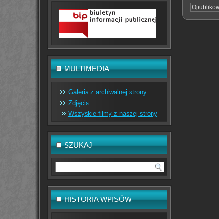
Opubliko
MULTIMEDIA
Galeria z archiwalnej strony
Zdjęcia
Wszyskie filmy z naszej strony
SZUKAJ
HISTORIA WPISÓW