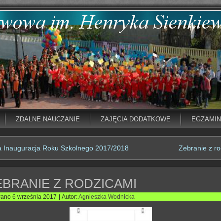
ZDALNE NAUCZANIE
ZAJĘCIA DODATKOWE
EGZAMI
 Inauguracja Roku Szkolnego 2017/2018
Zebranie z r
EBRANIE Z RODZICAMI
wano
6 września 2017
|
Autor:
Agnieszka Wodnicka