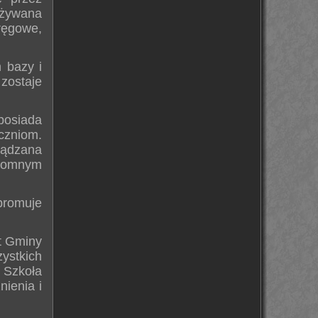
 używana
ęgowe,
 bazy i
zostaje
.
posiada
czniom.
ądzana
gromnym
promuje
t Gminy
ystkich
 Szkoła
ienia i