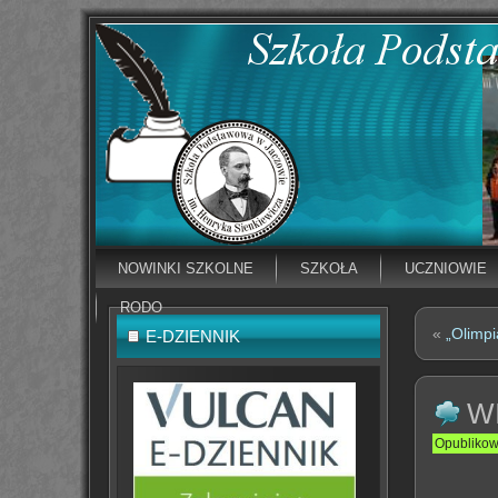
NOWINKI SZKOLNE
SZKOŁA
UCZNIOWIE
RODO
«
„Olimp
E-DZIENNIK
W
Opubliko