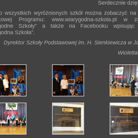
Serdecznie dzię
lio wszystkich wyróżnionych szkół można zobaczyć na 
etowej Programu: www.wiarygodna-szkola.pl w z
ygodne Szkoły” a także na Facebooku wpisując 
godna Szkoła”.
Dyrektor Szkoły Podstawowej im. H. Sienkiewicza w J
Wioletta