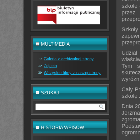
szkołę 
przez
przepr
Szkoły
zapewn
przepr
MULTIMEDIA
Udział
właści
Galeria z archiwalnej strony
Tym s
Zdjęcia
skutec
Wszyskie filmy z naszej strony
wyróżn
Cały P
SZUKAJ
szkołę 
Dnia 2
Jerzma
zgroma
Podsta
HISTORIA WPISÓW
ogromn