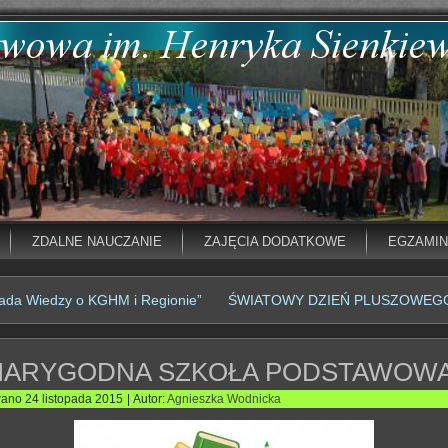
ZDALNE NAUCZANIE
ZAJĘCIA DODATKOWE
EGZAMI
iada Wiedzy o KGHM i Regionie”
ŚWIATOWY DZIEŃ PLUSZOWEGO
IARYGODNA SZKOŁA PODSTAWOW
wano
24 listopada 2015
|
Autor:
Agnieszka Wodnicka