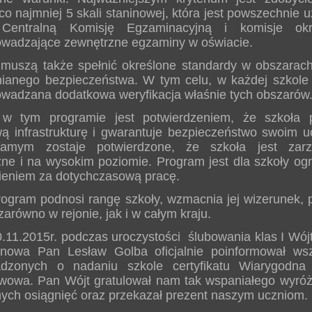
co najmniej 5 skali staninowej, która jest powszechnie
 Centralną Komisję Egzaminacyjną i komisje okr
owadzające zewnętrzne egzaminy w oświacie.
 muszą także spełnić określone standardy w obszarach
ianego bezpieczeństwa. W tym celu, w każdej szkole 
owadzana dodatkowa weryfikacja właśnie tych obszarów
 w tym programie jest potwierdzeniem, że szkoła 
wą infrastrukturę i gwarantuje bezpieczeństwo swoim u
amym zostaje potwierdzone, że szkoła jest zarz
zne i na wysokim poziomie. Program jest dla szkoły o
ieniem za dotychczasową pracę.
rogram podnosi rangę szkoły, wzmacnia jej wizerunek, 
zarówno w rejonie, jak i w całym kraju.
0.11.2015r. podczas uroczystości ślubowania klas I Wój
nowa Pan Lesław Golba oficjalnie poinformował wsz
dzonych o nadaniu szkole certyfikatu Wiarygodna
wowa. Pan Wójt gratulował nam tak wspaniałego wyróżn
ych osiągnięć oraz przekazał prezent naszym uczniom.