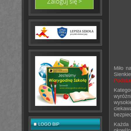
Miło n
Sienki
Podsta
Katego
wyróżn
wysokie
cieka
bezpie
Każda 
LOGO BIP
określ