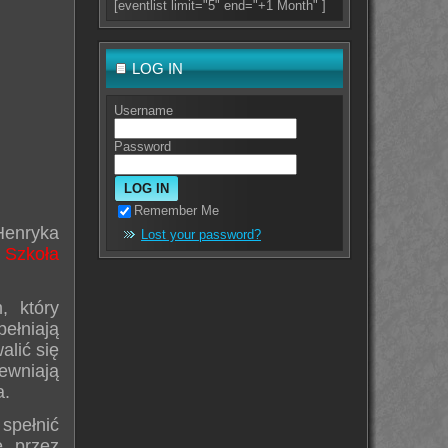
[eventlist limit="5" end="+1 Month" ]
LOG IN
Username
Password
Remember Me
Henryka
Lost your password?
 Szkoła
, który
ełniają
alić się
wniają
a.
spełnić
e przez