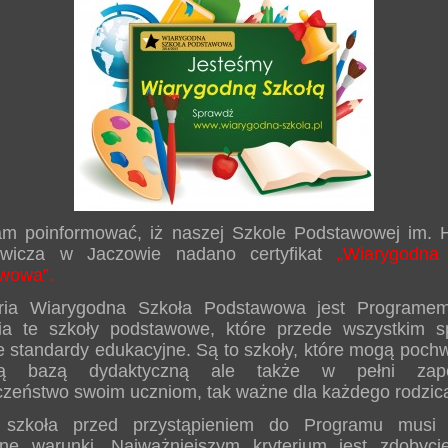
am poinformować, iż naszej Szkole Podstawowej im. 
ewicza w Jaczowie nadano certyfikat
„Wiarygodna
wowa”.
ria Wiarygodna Szkoła Podstawowa jest Programem
ia te szkoły podstawowe, które przede wszystkim sp
 standardy edukacyjne. Są to szkoły, które mogą pochw
wą bazą dydaktyczną ale także w pełni zape
czeństwo swoim uczniom, tak ważne dla każdego rodzic
szkoła przed przystąpieniem do Programu musi 
one warunki. Najważniejszym kryterium jest zdobyci