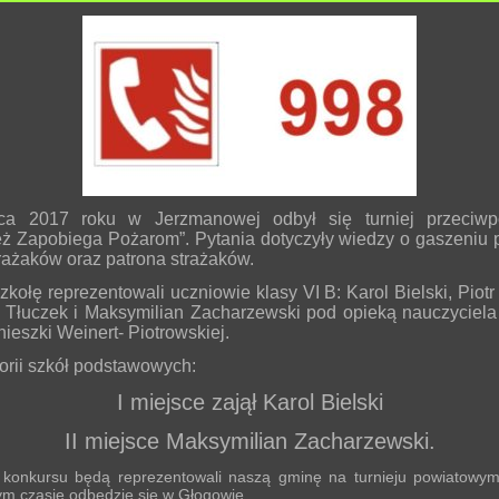
ca 2017 roku w Jerzmanowej odbył się turniej przeciwp
eż Zapobiega Pożarom”. Pytania dotyczyły wiedzy o gaszeniu 
rażaków oraz patrona strażaków.
kołę reprezentowali uczniowie klasy VI B: Karol Bielski, Piotr
Tłuczek i Maksymilian Zacharzewski pod opieką nauczyciela 
ieszki Weinert- Piotrowskiej.
orii szkół podstawowych:
I miejsce zajął Karol Bielski
II miejsce Maksymilian Zacharzewski.
 konkursu będą reprezentowali naszą gminę na turnieju powiatowym
zym czasie odbędzie się w Głogowie.