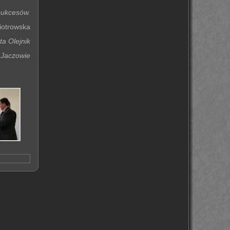
sukcesów.
iotrowska
ta Olejnik
 Jaczowie