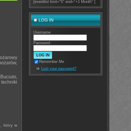
[eventlist limit="5" end="+1 Month" ]
LOG IN
Username
Password
ożarowy
Remember Me
pożarów,
Lost your password?
 Buciuto,
techniki
, który w