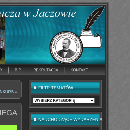
NY
BIP
REKRUTACJA
KONTAKT
FILTR TEMATÓW
ONKURS
»
Filtr
tematów
EGA
NADCHODZĄCE WYDARZENIA