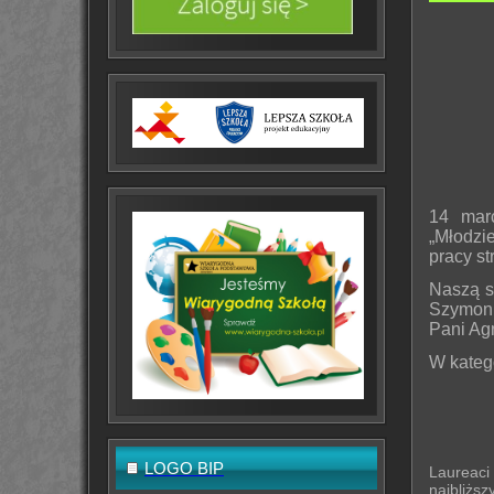
14 mar
„Młodzi
pracy st
Naszą sz
Szymon 
Pani Agn
W kateg
LOGO BIP
Laureaci
najbliżs