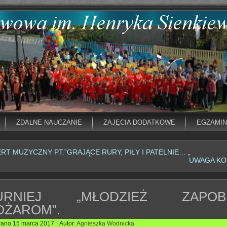
ZDALNE NAUCZANIE
ZAJĘCIA DODATKOWE
EGZAMI
RT MUZYCZNY PT.”GRAJĄCE RURY, PIŁY I PATELNIE… „
UWAGA K
URNIEJ „MŁODZIEŻ ZAPOBI
OŻAROM”.
wano
15 marca 2017
|
Autor:
Agnieszka Wodnicka