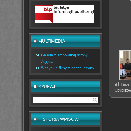
MULTIMEDIA
Galeria z archiwalnej strony
Zdjęcia
Wszyskie filmy z naszej strony
Liczn
SZUKAJ
Opubliko
HISTORIA WPISÓW