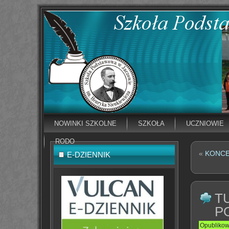
NOWINKI SZKOLNE
SZKOŁA
UCZNIOWIE
RODO
«
KONCE
E-DZIENNIK
T
P
Opubliko