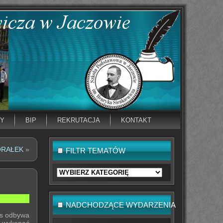
NY
BIP
REKRUTACJA
KONTAKT
ORAŁEK
»
FILTR TEMATÓW
Filtr
tematów
NADCHODZĄCE WYDARZENIA
rs odbywa