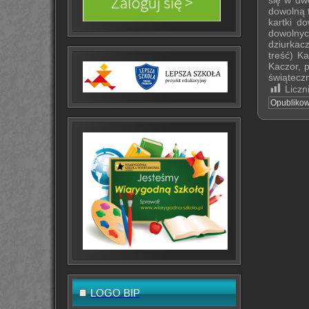
się w dw
dowolną t
kartki d
dowolnych
dziurkac
treść) K
Kaczor, 
świątecz
Liczn
Opubliko
LOGO BIP