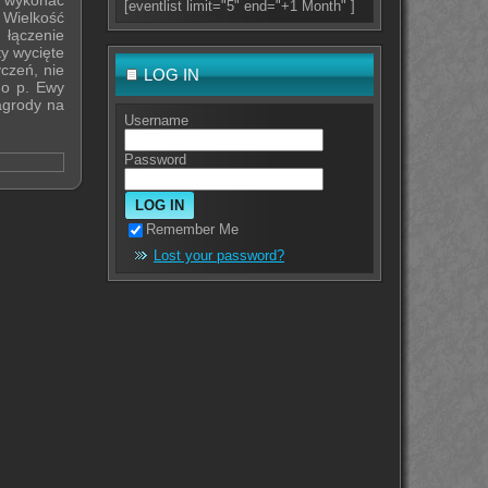
a wykonać
[eventlist limit="5" end="+1 Month" ]
. Wielkość
 łączenie
ty wycięte
czeń, nie
LOG IN
do p. Ewy
agrody na
Username
Password
Remember Me
Lost your password?