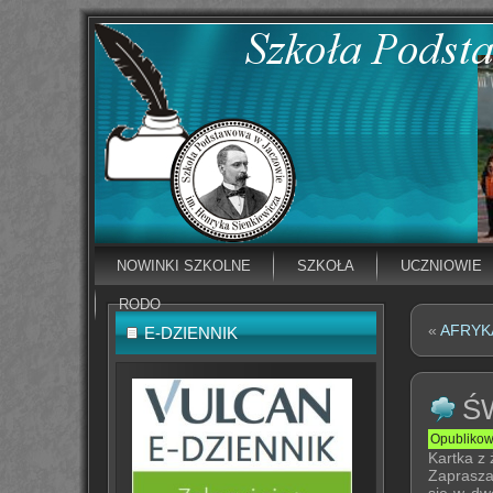
NOWINKI SZKOLNE
SZKOŁA
UCZNIOWIE
RODO
«
AFRYK
E-DZIENNIK
Ś
Opubliko
Kartka z
Zaprasza