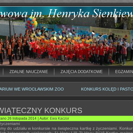
ZDALNE NAUCZANIE
ZAJĘCIA DODATKOWE
EGZAMI
ARIUM WE WROCŁAWSKIM ZOO
KONKURS KOLĘD I PAST
WIĄTECZNY KONKURS
wano
26 listopada 2014
|
Autor:
Ewa Kaczor
 życzeniami
my do udziału w konkursie na świąteczna kartkę z życzeniami. Konku