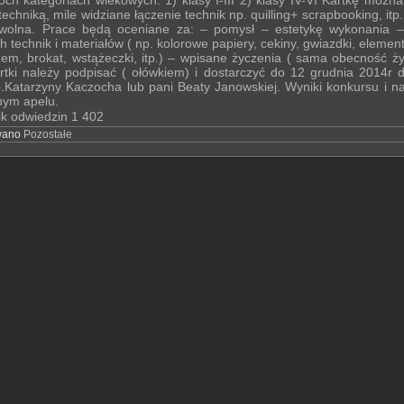
óch kategoriach wiekowych: 1) klasy I-III 2) klasy IV-VI Kartkę możn
echniką, mile widziane łączenie technik np. quilling+ scrapbooking, itp
owolna. Prace będą oceniane za: – pomysł – estetykę wykonania –
 technik i materiałów ( np. kolorowe papiery, cekiny, gwiazdki, elemen
zem, brokat, wstążeczki, itp.) – wpisane życzenia ( sama obecność ży
artki należy podpisać ( ołówkiem) i dostarczyć do 12 grudnia 2014r 
p.Katarzyny Kaczocha lub pani Beaty Janowskiej. Wyniki konkursu i n
nym apelu.
ik odwiedzin
1 402
wano
Pozostałe