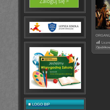
ORGANIZA
Liczn
Opubliko
LOGO BIP