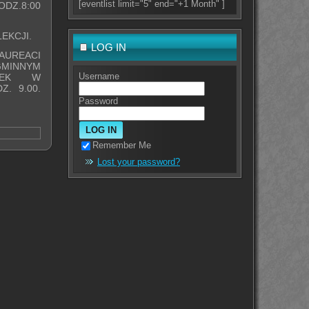
[eventlist limit="5" end="+1 Month" ]
ODZ.8:00
LEKCJI.
LOG IN
AUREACI
GMINNYM
Username
AŁEK W
. 9.00.
Password
Remember Me
Lost your password?