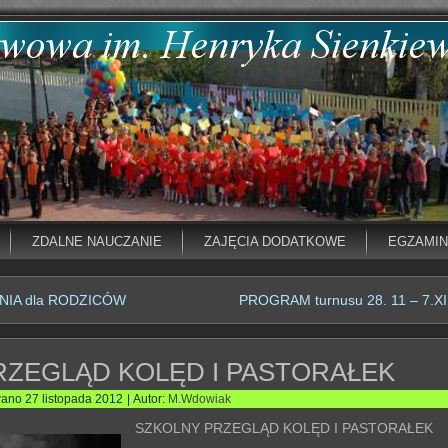
ZDALNE NAUCZANIE
ZAJĘCIA DODATKOWE
EGZAMI
NIA dla RODZICÓW
PROGRAM turnusu 28. 11 – 7.XI.
RZEGLĄD KOLĘD I PASTORAŁEK
wano
27 listopada 2012
|
Autor:
M.Wdowiak
SZKOLNY PRZEGLĄD KOLĘD I PASTORAŁEK