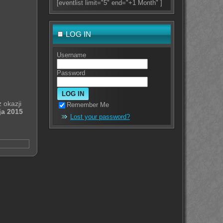
[eventlist limit="5" end="+1 Month" ]
LOG IN
Username
Password
 okazji
Remember Me
ja 2015
Lost your password?