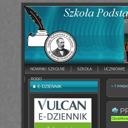
NOWINKI SZKOLNE
SZKOŁA
UCZNIOWIE
RODO
«
I mie
E-DZIENNIK
P
Opubliko