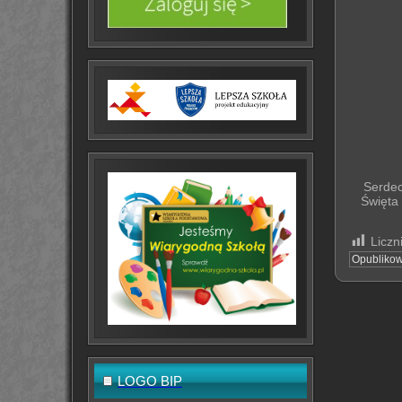
Serdec
Święta 
Liczn
Opubliko
LOGO BIP