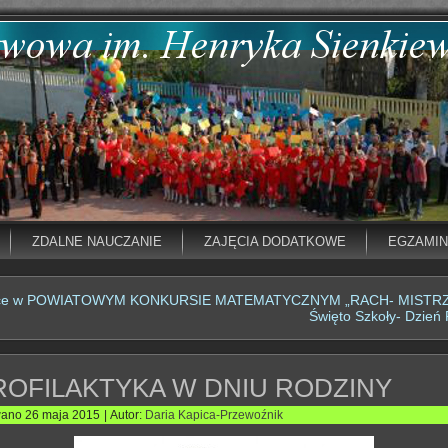
ZDALNE NAUCZANIE
ZAJĘCIA DODATKOWE
EGZAMI
jsce w POWIATOWYM KONKURSIE MATEMATYCZNYM „RACH- MISTRZ
Święto Szkoły- Dzień
ROFILAKTYKA W DNIU RODZINY
wano
26 maja 2015
|
Autor:
Daria Kapica-Przewoźnik