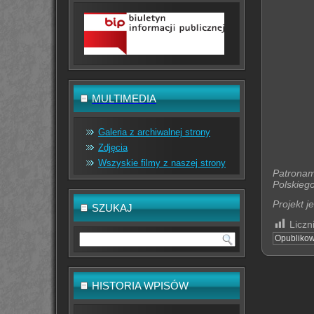
MULTIMEDIA
Galeria z archiwalnej strony
Zdjęcia
Wszyskie filmy z naszej strony
Patronami
Polskieg
Projekt 
SZUKAJ
Liczn
Opubliko
HISTORIA WPISÓW