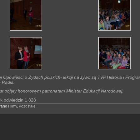
 Opowieści o Żydach polskich- lekcji na żywo są TVP Historia i Progr
o Radia.
jest objęty honorowym patronatem Minister Edukacji Narodowej.
ik odwiedzin
1 828
wano
Filmy
,
Pozostałe