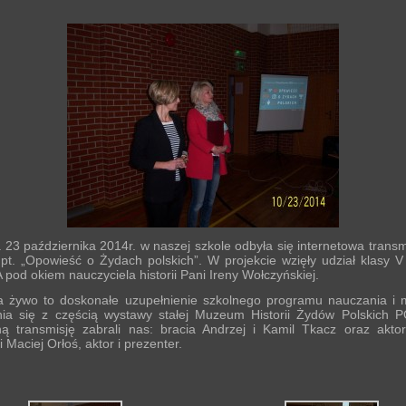
października 2014r. w naszej szkole odbyła się internetowa transmis
pt. „Opowieść o Żydach polskich”. W projekcie wzięły udział klasy V 
A pod okiem nauczyciela historii Pani Ireny Wołczyńskiej.
a żywo to doskonałe uzupełnienie szkolnego programu nauczania i 
ia się z częścią wystawy stałej Muzeum Historii Żydów Polskich 
jną transmisję zabrali nas: bracia Andrzej i Kamil Tkacz oraz akto
 Maciej Orłoś, aktor i prezenter.