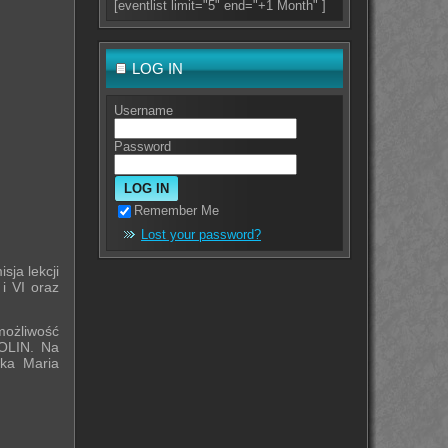
[eventlist limit="5" end="+1 Month" ]
LOG IN
Username
Password
Remember Me
Lost your password?
ja lekcji
i VI oraz
możliwość
POLIN. Na
rka Maria