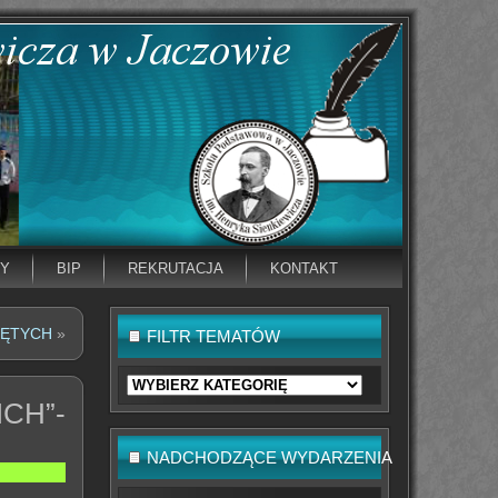
NY
BIP
REKRUTACJA
KONTAKT
IĘTYCH
»
FILTR TEMATÓW
Filtr
tematów
CH”-
NADCHODZĄCE WYDARZENIA