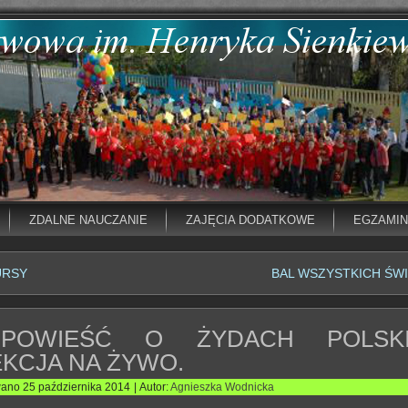
ZDALNE NAUCZANIE
ZAJĘCIA DODATKOWE
EGZAMI
URSY
BAL WSZYSTKICH ŚW
OPOWIEŚĆ O ŻYDACH POLSKI
EKCJA NA ŻYWO.
wano
25 października 2014
|
Autor:
Agnieszka Wodnicka