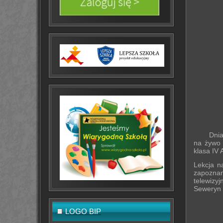
Dnia 23 
na żywo 
klasa IV 
Lekcja n
zapoznan
telewizy
Seweryn i
LOGO BIP