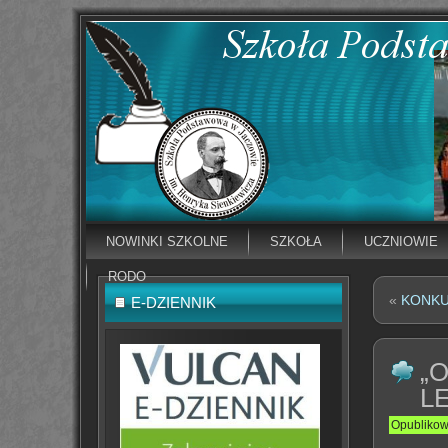
NOWINKI SZKOLNE
SZKOŁA
UCZNIOWIE
RODO
«
KONK
E-DZIENNIK
„
L
Opubliko