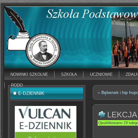
NOWINKI SZKOLNE
SZKOŁA
UCZNIOWIE
ZDAL
RODO
«
Bębenek i hip ho
E-DZIENNIK
LEKCJA
Opublikowano
29 luteg