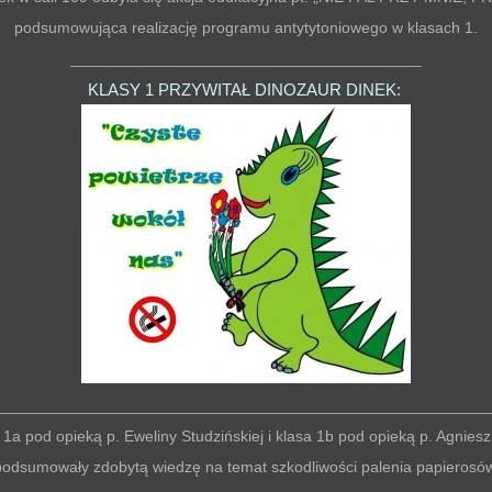
podsumowująca realizację programu antytytoniowego w klasach 1.
________________________________________
KLASY 1 PRZYWITAŁ DINOZAUR DINEK:
________________________________________________________
 1a pod opieką p. Eweliny Studzińskiej i klasa 1b pod opieką p. Agniesz
podsumowały zdobytą wiedzę na temat szkodliwości palenia papierosów