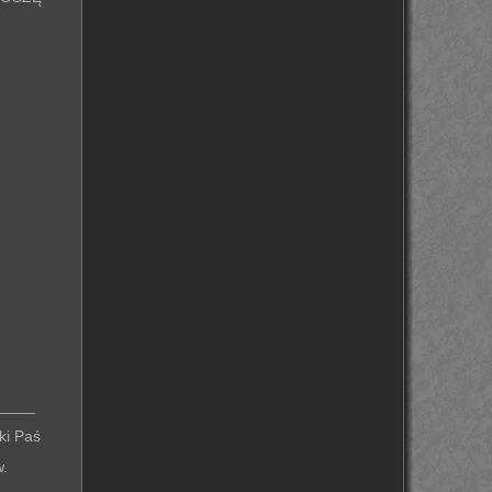
____
ki Paś
.