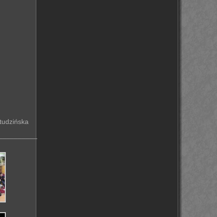
tudzińska
__________