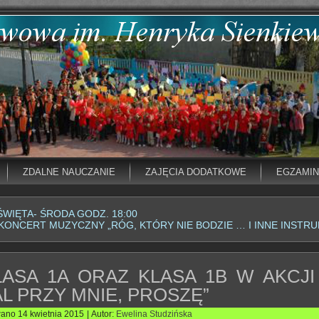
ZDALNE NAUCZANIE
ZAJĘCIA DODATKOWE
EGZAMI
ŚWIĘTA- ŚRODA GODZ. 18:00
KONCERT MUZYCZNY „RÓG, KTÓRY NIE BODZIE … I INNE INSTR
LASA 1A ORAZ KLASA 1B W AKCJI 
AL PRZY MNIE, PROSZĘ”
wano
14 kwietnia 2015
|
Autor:
Ewelina Studzińska