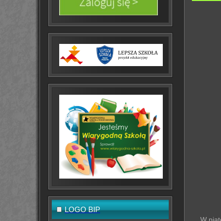
LOGO BIP
W piąt