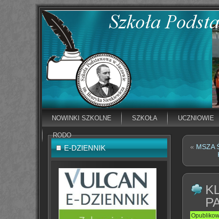
NOWINKI SZKOLNE
SZKOŁA
UCZNIOWIE
RODO
«
MSZA 
E-DZIENNIK
K
P
Opubliko