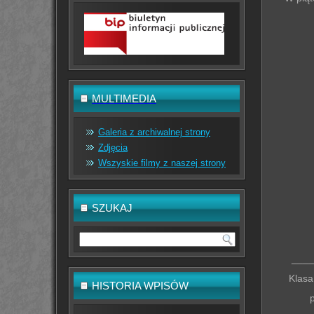
MULTIMEDIA
Galeria z archiwalnej strony
Zdjęcia
Wszyskie filmy z naszej strony
SZUKAJ
____
Klasa
HISTORIA WPISÓW