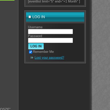
[eventlist limit="5" end="+1 Month" ]
LOG IN
Username
Password
Remember Me
Lost your password?
PROSZĘ”