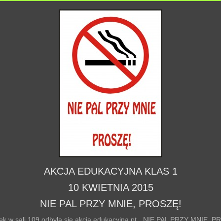
AKCJA EDUKACYJNA KLAS 1
10 KWIETNIA 2015
NIE PAL PRZY MNIE, PROSZĘ!
ek w sali 109 odbyła się akcja edukacyjna pt. „NIE PAL PRZY MNIE, 