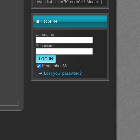
[eventlist limit="5" end="+1 Month" ]
LOG IN
Username
Password
Remember Me
Lost your password?