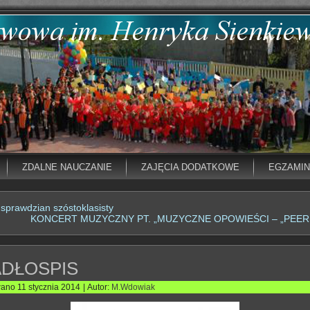
ZDALNE NAUCZANIE
ZAJĘCIA DODATKOWE
EGZAMI
sprawdzian szóstoklasisty
KONCERT MUZYCZNY PT. „MUZYCZNE OPOWIEŚCI – „PEER
ADŁOSPIS
wano
11 stycznia 2014
|
Autor:
M.Wdowiak