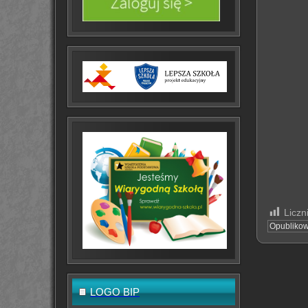
Liczn
Opubliko
LOGO BIP