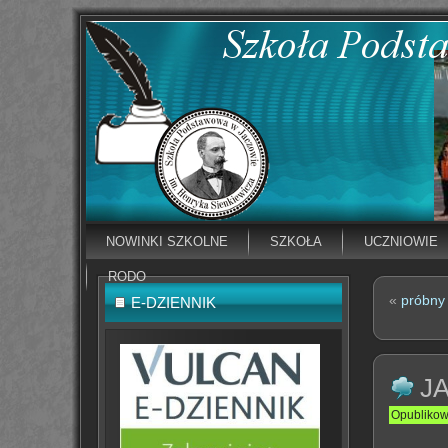
NOWINKI SZKOLNE
SZKOŁA
UCZNIOWIE
RODO
«
próbny 
E-DZIENNIK
J
Opubliko