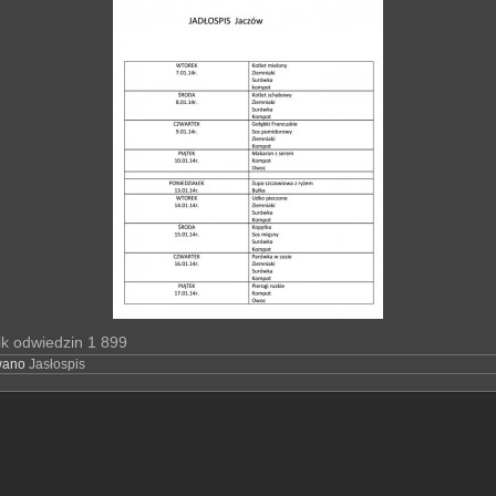
ik odwiedzin
1 899
wano
Jasłospis