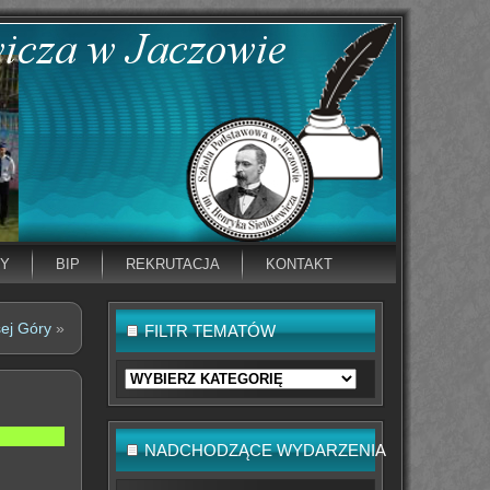
NY
BIP
REKRUTACJA
KONTAKT
sej Góry
»
FILTR TEMATÓW
Filtr
tematów
NADCHODZĄCE WYDARZENIA