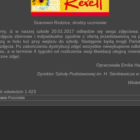
Szanowni Rodzice, drodzy uczniowie
emy, iż w naszej szkole 20.01.2017 odbędzie się sesja zdjęciowa.
djęcia zbiorowe i indywidualne zgodnie z ofertą przedstawioną na p
szą w holu tuż przy wejściu do szkoły. Następnie będą mogli Pańs
djęcia. Po zakończeniu dystrybucji zdjęć wszystkie niewykupione odbi
iu, a w terminie 4 tygodni od rozliczenia sesji likwidacji ulegną równi
czne zdjęć.
Opracowała Emilia Ha
Dyrektor Szkoły Podstawowej im. H. Sienkiewicza w
Wiolett
ik odwiedzin
1 423
wano
Pozostałe