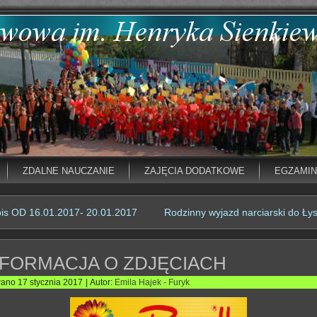
ZDALNE NAUCZANIE
ZAJĘCIA DODATKOWE
EGZAMI
pis OD 16.01.2017- 20.01.2017
Rodzinny wyjazd narciarski do Ły
NFORMACJA O ZDJĘCIACH
wano
17 stycznia 2017
|
Autor:
Emila Hajek - Furyk