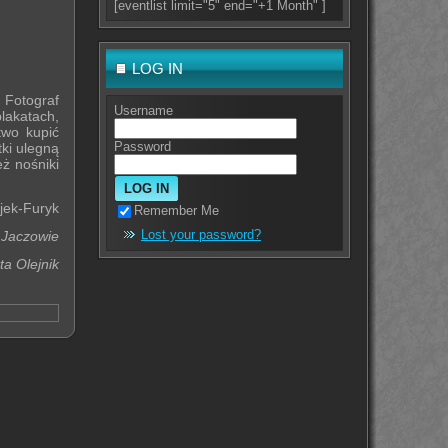
[eventlist limit="5" end="+1 Month" ]
LOG IN
 Fotograf
Username
lakatach,
two kupić
Password
tki ulegną
eż nośniki
jek-Furyk
Remember Me
Lost your password?
 Jaczowie
a Olejnik