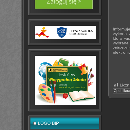
Informuj
wykona z
które wi
wybrane z
zniszczen
elektroni
Liczn
Opubliko
LOGO BIP