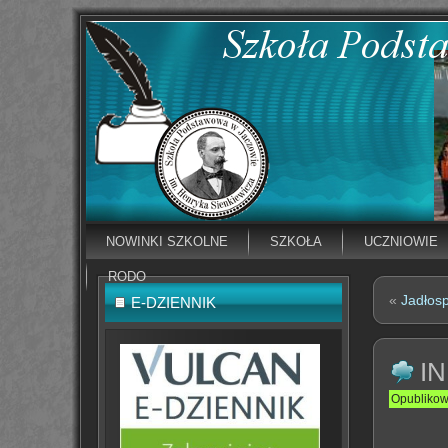
NOWINKI SZKOLNE
SZKOŁA
UCZNIOWIE
RODO
«
Jadłos
E-DZIENNIK
I
Opubliko