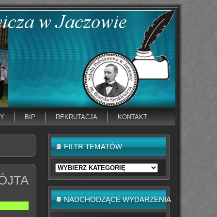
NY
BIP
REKRUTACJA
KONTAKT
FILTR TEMATÓW
Filtr
tematów
ÓJTA
NADCHODZĄCE WYDARZENIA