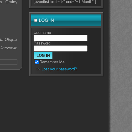
ta Gminy
[eventlist limit="5" end="+1 Month" ]
LOG IN
Username
ta Olejnik
Password
 Jaczowie
Remember Me
Lost your password?