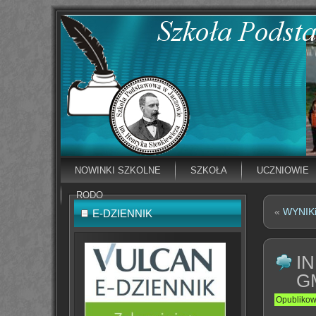
NOWINKI SZKOLNE
SZKOŁA
UCZNIOWIE
RODO
«
WYNIK
E-DZIENNIK
I
G
Opubliko