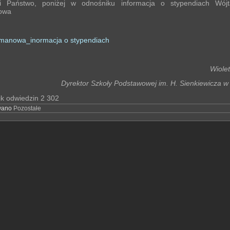
i Państwo, poniżej w odnośniku informacja o stypendiach Wój
owa
anowa_inormacja o stypendiach
Wiolet
Dyrektor Szkoły Podstawowej im. H. Sienkiewicza w
ik odwiedzin
2 302
wano
Pozostałe