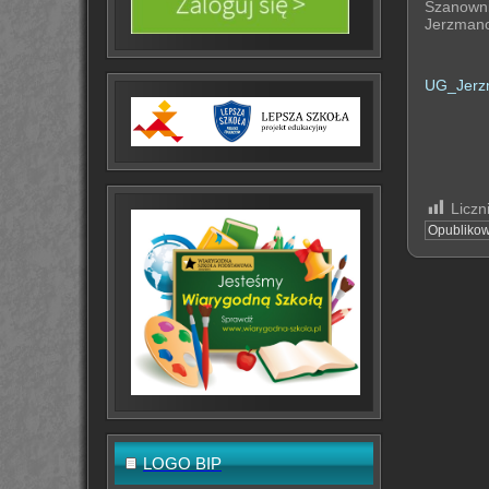
Szanown
Jerzman
UG_Jerzm
Liczn
Opubliko
LOGO BIP