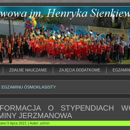
ZDALNE NAUCZANIE
ZAJĘCIA DODATKOWE
EGZAMI
i EGZAMINU ÓSMOKLASISTY
NFORMACJA O STYPENDIACH W
MINY JERZMANOWA
wano
5 lipca 2021
|
Autor:
admin