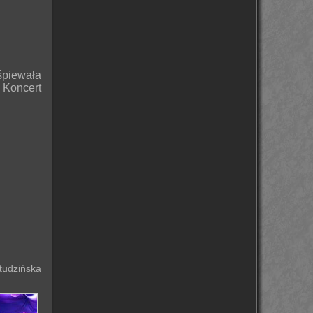
śpiewała
 Koncert
tudzińska