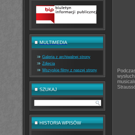
MULTIMEDIA
Galeria z archiwalnej strony
Zdjęcia
Wszyskie filmy z naszej strony
Podcz
wysłuch
musica
Straussó
SZUKAJ
HISTORIA WPISÓW