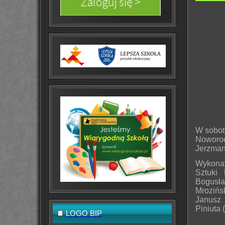
W sobot
Noworoc
Jerzman
Wykonaw
Sztuki 
Bogusł
Mrozińsk
Janusz 
Piniuta 
LOGO BIP