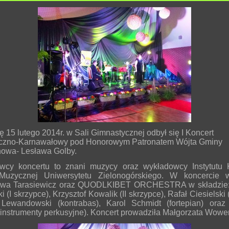
ę 15 lutego 2014r. w Sali Gimnastycznej
odbył się I Koncert
zno-Karnawałowy pod Honorowym Patronatem Wójta Gminy
owa- Lesława Golby.
cy koncertu to znani muzycy oraz wykładowcy Instytutu K
Muzycznej Uniwersytetu Zielonogórskiego. W koncercie wy
awa Tarasiewicz oraz QUODLKIBET ORCHESTRA w składzie
i (I skrzypce), Krzysztof Kowalik (II skrzypce), Rafał Ciesielski (
Lewandowski (kontrabas), Karol Schmidt (fortepian) ora
(instrumenty perkusyjne). Koncert prowadziła Małgorzata Wower