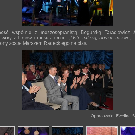
ność wspólnie z mezzosopranistą Bogumiłą Tarasiewicz 
twory z filmów i musicali m.in.
„Usta milczą, dusza śpiewa
„.
ony został Marszem Radeckiego na biss.
Opracowała: Ewelina S