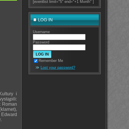
[eventlist limit="5" end="+1 Month" ]
LOG IN
Username
Password
Remember Me
Lost your password?
ultury i
stąpili:
: Roman
klarnet),
z Edward
.