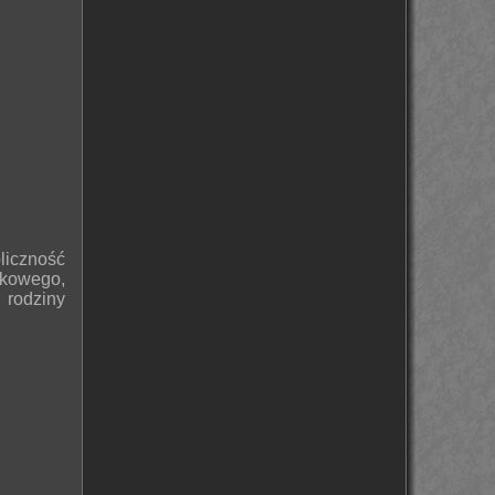
czność
tkowego,
rodziny