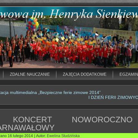
ZDALNE NAUCZANIE
ZAJĘCIA DODATKOWE
EGZAMI
acja multimedialna „Bezpieczne ferie zimowe 2014”
I DZIEŃ FERII ZIMOWY
 KONCERT NOWOROCZN
ARNAWAŁOWY
wano
16 lutego 2014
|
Autor:
Ewelina Studzińska