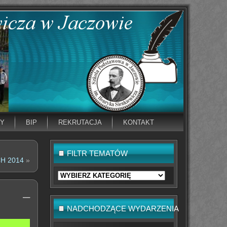
NY
BIP
REKRUTACJA
KONTAKT
FILTR TEMATÓW
CH 2014
»
Filtr
tematów
O –
NADCHODZĄCE WYDARZENIA