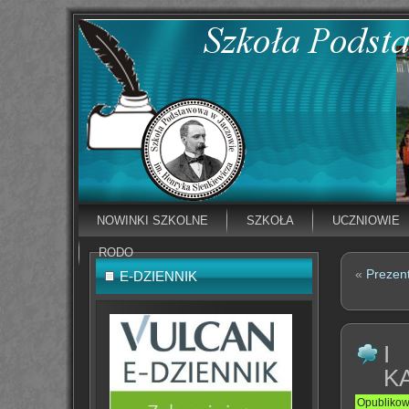
NOWINKI SZKOLNE
SZKOŁA
UCZNIOWIE
RODO
«
Prezent
E-DZIENNIK
I
K
Opubliko