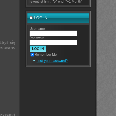
[eventlist limit="5" end="+1 Month" ]
LOG IN
Username
Password
był się
izowany
Remember Me
Lost your password?
zycznej