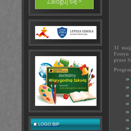
31 maj
Festyn
przez S
Program
LOGO BIP