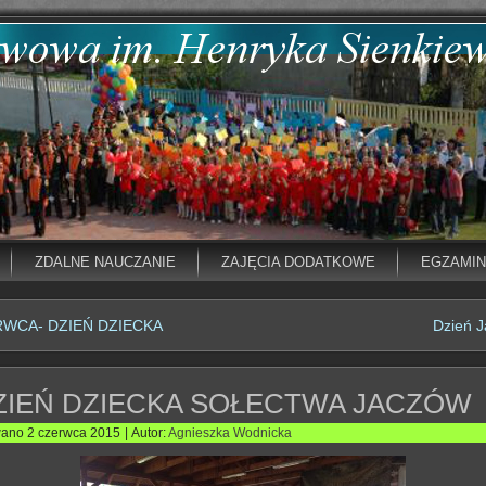
ZDALNE NAUCZANIE
ZAJĘCIA DODATKOWE
EGZAMI
RWCA- DZIEŃ DZIECKA
Dzień J
ZIEŃ DZIECKA SOŁECTWA JACZÓW
wano
2 czerwca 2015
|
Autor:
Agnieszka Wodnicka