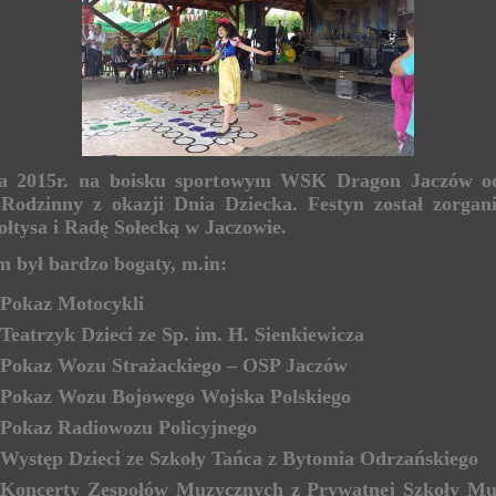
a 2015r. na boisku sportowym WSK Dragon Jaczów od
 Rodzinny z okazji Dnia Dziecka. Festyn został zorgan
ołtysa i Radę Sołecką w Jaczowie.
 był bardzo bogaty, m.in:
Pokaz Motocykli
Teatrzyk Dzieci ze Sp. im. H. Sienkiewicza
Pokaz Wozu Strażackiego – OSP Jaczów
Pokaz Wozu Bojowego Wojska Polskiego
Pokaz Radiowozu Policyjnego
Występ Dzieci ze Szkoły Tańca z Bytomia Odrzańskiego
Koncerty Zespołów Muzycznych z Prywatnej Szkoły Mu