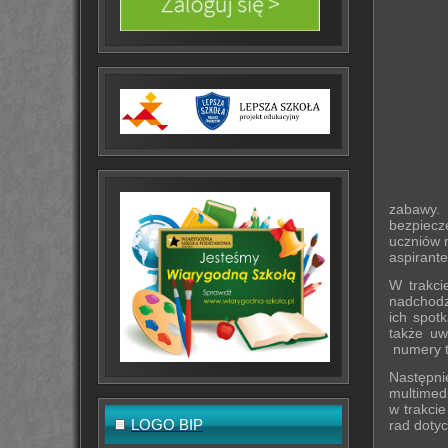
Zbliża
zabawy. 
bezpiecz
uczniów 
aspirant
W trakci
nadchodz
ich spot
także uw
numery t
Następn
multimed
w trakci
LOGO BIP
rad doty