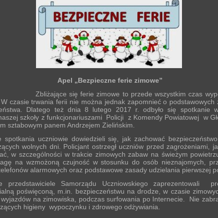
Apel „Bezpieczne ferie zimowe”
jące się ferie zimowe to przede wszystkim czas wypoc
W czasie trwania ferii nie można jednak zapomnieć o podstawowych
eństwa. Dlatego też dnia 8 lutego 2017 r. odbyło się spotkanie w
naszej szkoły z funkcjonariuszami Policji z Komendy Powiatowej w G
em sztabowym panem Andrzejem Zielińskim.
e spotkania uczniowie dowiedzieli się, jak zachować bezpieczeństw
ących wolnych dni. Policjant ostrzegł uczniów przed zagrożeniami, j
kać, w szczególności w trakcie zimowych zabaw na świeżym powietrzu
agę na wzmożoną czujność w stosunku do osób nieznajomych, pr
elefonów alarmowych oraz podstawowe zasady udzielania pierwszej 
ie przedstawiciele Samorządu Uczniowskiego zaprezentowali pre
ialną poświęconą, m.in. bezpieczeństwu na drodze, w czasie zimowy
e wyjazdów na zimowiska, podczas surfowania po Internecie. Nie zabra
czących higieny wypoczynku i zdrowego odżywiania.