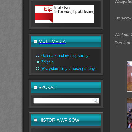
Wszystki
Opracow
Wioletta 
MULTIMEDIA
Dyrektor
Galeria z archiwalnej strony
Zdjęcia
Wszyskie filmy z naszej strony
SZUKAJ
HISTORIA WPISÓW