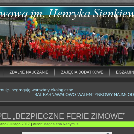
ZDALNE NAUCZANIE
ZAJĘCIA DODATKOWE
EGZAMI
nuję- segreguję warsztaty ekologiczne.
BAL KARNAWAŁOWO-WALENTYNKOWY NAJMŁO
PEL „BEZPIECZNE FERIE ZIMOWE”
wano
8 lutego 2017
|
Autor:
Magdalena Nadymus