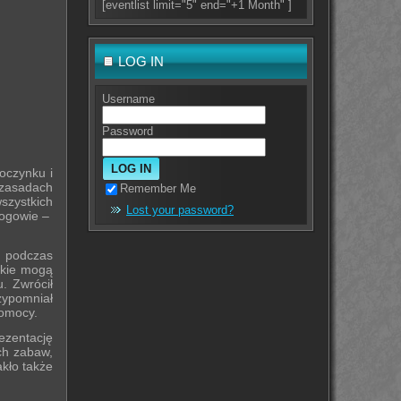
[eventlist limit="5" end="+1 Month" ]
LOG IN
Username
Password
zynku i
 zasadach
Remember Me
szystkich
Lost your password?
łogowie –
o podczas
akie mogą
. Zwrócił
zypomniał
pomocy.
zentację
ch zabaw,
kło także